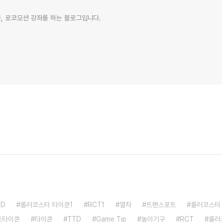
, 로코모션 강좌를 하는 블로그입니다.
TD
롤러코스터 타이쿤1
RCT1
열차
트랜스포트
롤러코스터
트타이쿤
타이쿤
TTD
Game Tip
놀이기구
RCT
롤러