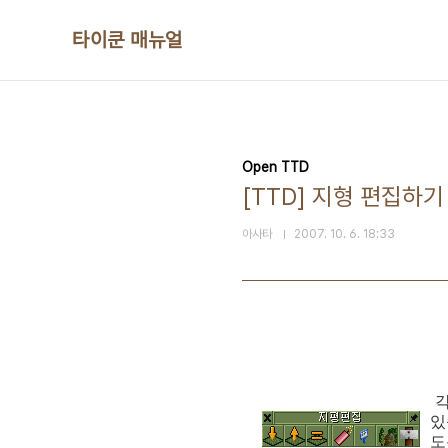
본문 바로가기
타이쿤 매뉴얼
Open TTD
[TTD] 지형 편집하기
아사타
2007. 10. 6. 18:33
각
있
도