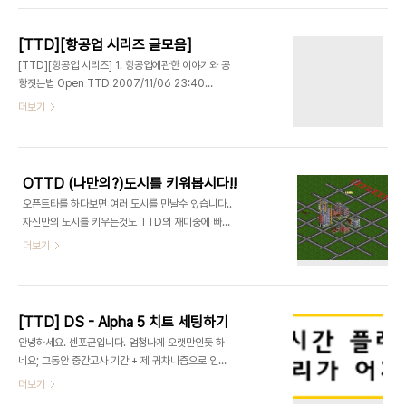
확인을 할 수 있습니다. [다운로드] 프로그램을 처음
창이 하나 뜹니다. 거기에는 몇가지 중요한 정보가 있
시작하게 될 경우 버전을 ..
는데요. 1. 역의 이름 2. 화물(승객)의 수 3. 이 역을
[TTD][항공업 시리즈 글모음]
오가는 차량 정보 그리고 이 글의 주제인 4. 수송서
[TTD][항공업 시리즈] 1. 항공업에관한 이야기와 공
비스의 지역등급 "수송서비스의 지역등급" 수송서비
항짓는법 Open TTD 2007/11/06 23:40
스의 지역등급? 이 무엇일까요? 수송서비스의 만족
[TTD][항공업 시리즈] 2. 0.6.0 버전의 속도향상
더보기
도라고도 볼수도 있고 수송서비스가 얼마나 잘 운영
Open TTD 2007/12/17 21:21 [TTD][항공업
되는지를 보여주는 척도이기도 합니다. 예를들자면
시리즈] 3. 지역등급의 중요성 Open TTD
즉 역에 화물이나 승객이 오래기다리지 않고 탈수있
2009/02/01 19:58 [TTD][항공업 시리즈] 4.
게 되어있으면 지역등급은 오르게됩니다. 하지만 승
근거리, 원거리 수송 Open TTD 2009/02/01
객이..
OTTD (나만의?)도시를 키워봅시다!!
20:03 [TTD][항공업 시리즈] 5. 비행기 날리기
오픈트타를 하다보면 여러 도시를 만날수 있습니다..
Open TTD 2009/02/01 20:03 ※ 나올때마다
자신만의 도시를 키우는것도 TTD의 재미중에 빠질
목록 갱신됩니다.
수없는 것이죠~ 오늘은 그것에대한 기초 강좌를 하
더보기
겠습니다~ 여길보시면 약 인구 천명정도 되는 도시
(?)가 있습니다.(솔찍히 급조한 1人) 이 도시를 키우
기위해 여러 작업을 하겠습니다. 일단 2x2무늬(?)로
도로를 깔아줘야 합니다 ※패치구성->경제->도시도
[TTD] DS - Alpha 5 치트 세팅하기
로 설계를 2x2로 바꾸시면 가만히냅둬도 도시가 잘
안녕하세요. 센포군입니다. 엄청나게 오랫만인듯 하
클수도 있습니다. 그다음의 도시를 순환하는 버스를
네요; 그동안 중간고사 기간 + 제 귀차니즘으로 인해
만듭니다. 전차도 좋고요..(저는 전차를 선택했습니
글을 올리지 못했습니다. 죄송합니다. (__) (꾸벅) 오
더보기
다.) 그다음에 여러대의 전차가 마을을 돌게합니다..
늘은 지난번에 예고 했던 것 처럼, OTTD DS 에서
그다음에 기다립니다.세월이 지나기를.. 성장을 촉진