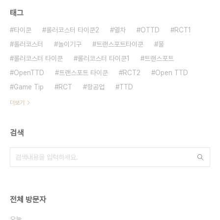
태그
타이쿤
롤러코스터 타이쿤2
열차
OTTD
RCT1
롤러코스터
놀이기구
트랜스포트타이쿤
물
롤러코스터 타이쿤
롤러코스터 타이쿤1
트랜스포트
OpenTTD
트랜스포트 타이쿤
RCT2
Open TTD
Game Tip
RCT
항공업
TTD
더보기
검색
전체 방문자
오늘