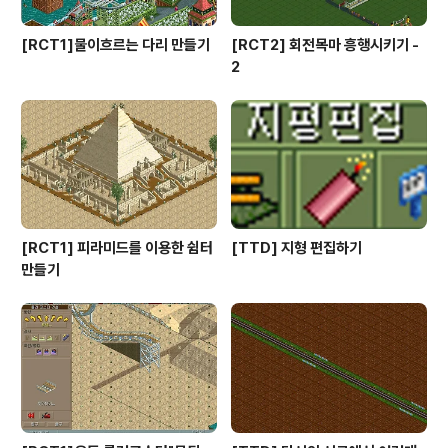
[RCT1]물이흐르는 다리 만들기
[RCT2] 회전목마 흥행시키기 -
2
[RCT1] 피라미드를 이용한 쉼터
[TTD] 지형 편집하기
만들기