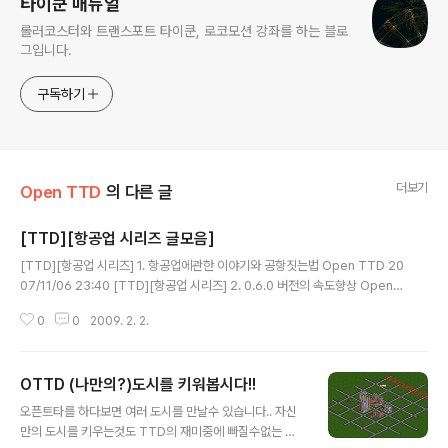
타이쿤 매뉴얼
롤러코스터와 트랜스포트 타이쿤, 로코모션 강좌를 하는 블로
그입니다.
구독하기
더보기
Open TTD
의 다른 글
[TTD][항공업 시리즈 글모음]
글 내용
[TTD][항공업 시리즈] 1. 항공업에관한 이야기와 공항짓는법 Open TTD 20
07/11/06 23:40 [TTD][항공업 시리즈] 2. 0.6.0 버전의 속도향상 Open
TTD 2007/12/17 21:21 [TTD][항공업 시리즈] 3. 지역등급의 중요성 Op
0
0
2009. 2. 2.
en TTD 2009/02/01 19:58 [TTD][항공업 시리즈] 4. 근거리, 원거리 수
송 Open TTD 2009/02/01 20:03 [TTD][항공업 시리즈] 5. 비행기 날리
기 Open TTD 2009/02/01 20:03 ※ 나올때마다 목록 갱신됩니다.
OTTD (나만의?)도시를 키워봅시다!!
글 내용
오픈트타를 하다보면 여러 도시를 만날수 있습니다.. 자신
만의 도시를 키우는것도 TTD의 재미중에 빠질수없는 것