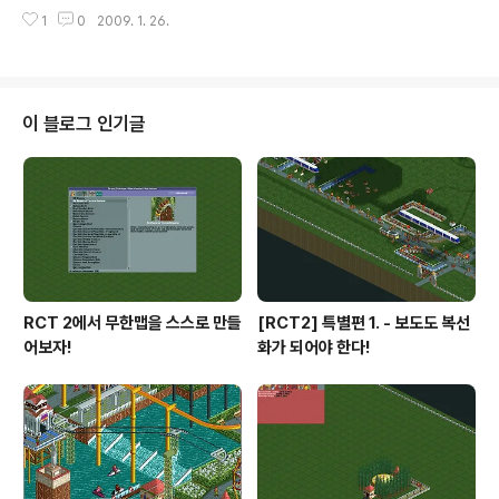
이죠~ 오늘은 그것에대한 기초 강좌를 하겠습니다~ 여길
1
0
2009. 1. 26.
보시면 약 인구 천명정도 되는 도시(?)가 있습니다.(솔찍히
급조한 1人) 이 도시를 키우기위해 여러 작업을 하겠습니
다. 일단 2x2무늬(?)로 도로를 깔아줘야 합니다 ※패치구
성->경제->도시도로 설계를 2x2로 바꾸시면 가만히냅둬
도 도시가 잘클수도 있습니다. 그다음의 도시를 순환하는
이 블로그 인기글
버스를 만듭니다. 전차도 좋고요..(저는 전차를 선택했습니
다.) 그다음에 여러대의 전차가 마을을 돌게합니다.. 그다음
에 기다립니다.세월이 지나기를.. 성장을 촉진시키기 위한
다면 지방당국에 들어가서 "서로운 건물에 투자"를 주기적
으로 눌러주시면 가속됩니다. 시간이 ..
RCT 2에서 무한맵을 스스로 만들
[RCT2] 특별편 1. - 보도도 복선
어보자!
화가 되어야 한다!