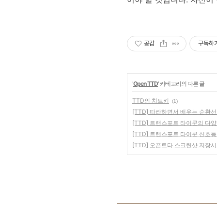
공감
구독하
'
Open TTD
' 카테고리의 다른 글
TTD의 치트키
(1)
[TTD] 따라하면서 배우는 순환
[TTD] 트랜스포트 타이쿤의 다
[TTD] 트랜스포트 타이쿤 신호등
[TTD] 오픈트타 스크린샷 저장시..