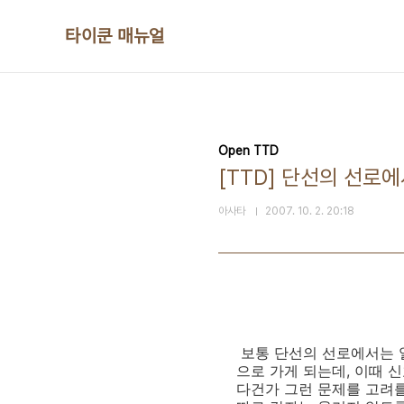
본문 바로가기
타이쿤 매뉴얼
Open TTD
[TTD] 단선의 선로
아사타
2007. 10. 2. 20:18
보통 단선의 선로에서는 열
으로 가게 되는데, 이때 
다건가 그런 문제를 고려를